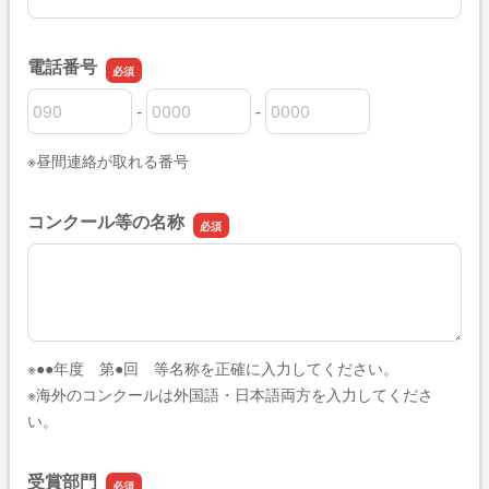
電話番号
-
-
電話番号の市外局番
電話番号の市内局番
電話番号の加入者番号
※昼間連絡が取れる番号
コンクール等の名称
コンクール等の名称
※●●年度 第●回 等名称を正確に入力してください。
※海外のコンクールは外国語・日本語両方を入力してくださ
い。
受賞部門